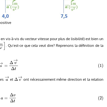
ositive
n vis-à-vis du vecteur vitesse pour plus de lisibilité) est bien un
]
m
. Qu’est-ce que cela veut dire? Reprenons la définition de la
s
²
→
Δ
→
v
=
(1)
a
Δ
t
→
→
Δ
eurs
et
ont nécessairement même direction et la relation
a
v
Δ
v
=
(2)
a
Δ
t