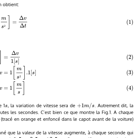
n obtient:
Δ
[
]
m
v
=
(1)
Δ
t
s
²
Δ
]
v
=
(2)
1
[
]
s
[
]
m
=
1
.1
[
]
(3)
v
s
s
²
[
]
m
=
1
(4)
v
s
+
1
/
e 1
, la variation de vitesse sera de
. Autrement dit, la
s
m
s
utes les secondes. C’est bien ce que montre la Fig.1. A chaque
e (tracé en orange et enfoncé dans le capot avant de la voiture)
nné que la valeur de la vitesse augmente, à chaque seconde qui