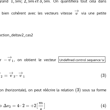
1
,
5
;
2
,
5
3
,
5
 grand
. On quantifiera tout cela dans
m
m
e
t
m
→
bien cohérent avec les vecteurs vitesse
via une petite
v
→
−
ur
, on obtient le vecteur
.
Undefined control sequence \v
v
1
→
→
→
=
–
(3)
v
v
2
3
1
(
3
)
n (horizontale), on peut réécrire la relation
sous sa forme
m
⇔
Δ
=
4
–
2
=
+
2
(4)
[
]
v
2
s