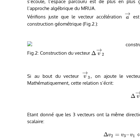
s’écoule, l’espace parcouru est de plus en plus
l’approche algébrique du MRUA.
→
Vérifions juste que le vecteur accélération
est 
a
construction géométrique (Fig.2.):
→
Δ
Fig.2: Construction du vecteur
v
2
→
Si au bout du vecteur
, on ajoute le vecte
v
3
Mathématiquement, cette relation s’écrit:
Δ
v
Etant donné que les 3 vecteurs ont la même directio
scalaire:
Δ
=
–
v
v
v
2
3
1