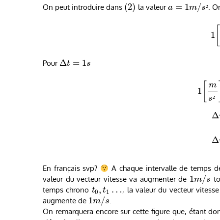
(
2
)
=
1
/
On peut introduire dans
la valeur
. O
a
m
s
²
1
Δ
=
1
Pour
t
s
[
m
1
s
²
Δ
Δ
En français svp?
A chaque intervalle de temps d
1
/
valeur du vecteur vitesse va augmenter de
to
m
s
,
…
temps chrono
, la valeur du vecteur vitess
t
t
0
1
1
/
augmente de
.
m
s
On remarquera encore sur cette figure que, étant do