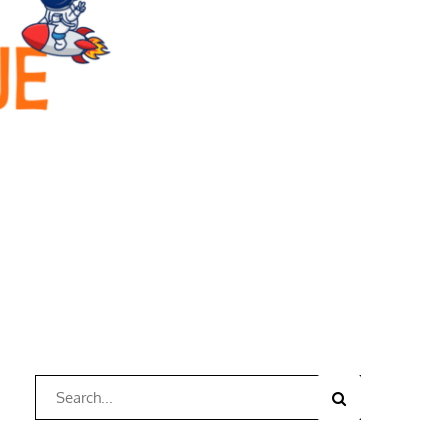
Search
Search
for: