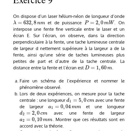
On dispose d’un laser hélium-néon de longueur d’onde
=
632
,
8
=
2
,
0
et de puissance
. On
λ
n
m
P
m
W
interpose une fente fine verticale entre le laser et un
écran E. Sur l’écran, on observe, dans la direction
perpendiculaire à la fente, une tache lumineuse centrale
de largeur d nettement supérieure à la largeur a de la
fente, ainsi qu’une série de taches lumineuses plus
petites de part et d’autre de la tache centrale. La
=
1
,
60
distance entre la fente et l’écran est
.
D
m
Faire un schéma de l’expérience et nommer le
phénomène observé.
Lors de deux expériences, on mesure pour la tache
=
5
,
0
centrale : une longueur
avec une fente
d
c
m
1
=
0
,
04
de largeur
et une longueur
a
m
m
1
=
2
,
0
avec une fente de largeur
d
c
m
2
=
0
,
10
. Montrer que ces résultats sont en
a
m
m
2
accord avec la théorie.