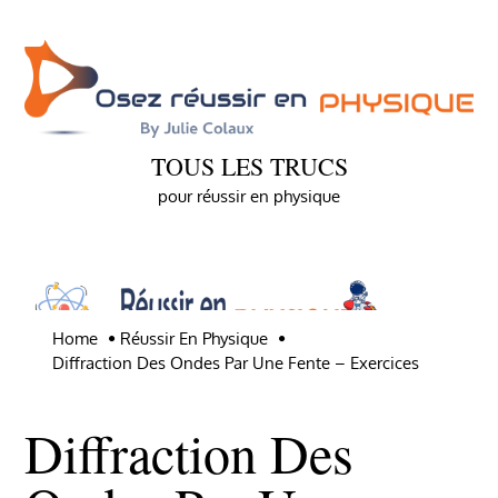
•
FREE
Skip
"Les 7 outils mathématiques
to
indispensables"
content
pour comprendre la physique!
TOUS LES TRUCS
pour réussir en physique
download
Home
Réussir En Physique
Diffraction Des Ondes Par Une Fente – Exercices
Diffraction Des