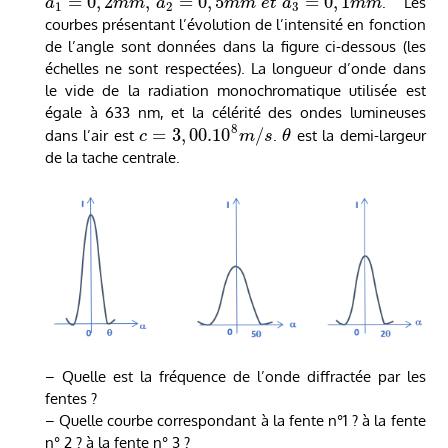
=
0
,
2
,
=
0
,
5
=
0
,
1
. Les
a
m
m
a
m
m
e
t
a
m
m
1
2
3
courbes présentant l’évolution de l’intensité en fonction
de l’angle sont données dans la figure ci-dessous (les
échelles ne sont respectées). La longueur d’onde dans
le vide de la radiation monochromatique utilisée est
égale à 633 nm, et la célérité des ondes lumineuses
8
=
3
,
00.10
/
dans l’air est
.
est la demi-largeur
c
m
s
θ
de la tache centrale.
– Quelle est la fréquence de l’onde diffractée par les
fentes ?
– Quelle courbe correspondant à la fente n°1 ? à la fente
n° 2 ? à la fente n° 3 ?