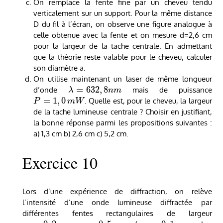
On remplace la fente fine par un cheveu tendu
verticalement sur un support. Pour la même distance
D du fil à l’écran, on observe une figure analogue à
celle obtenue avec la fente et on mesure d=2,6 cm
pour la largeur de la tache centrale. En admettant
que la théorie reste valable pour le cheveu, calculer
son diamètre a.
On utilise maintenant un laser de même longueur
=
632
,
8
d’onde
mais de puissance
λ
n
m
=
1
,
0
. Quelle est, pour le cheveu, la largeur
P
m
W
de la tache lumineuse centrale ? Choisir en justifiant,
la bonne réponse parmi les propositions suivantes :
a) 1,3 cm b) 2,6 cm c) 5,2 cm.
Exercice 10
Lors d’une expérience de diffraction, on relève
l’intensité d’une onde lumineuse diffractée par
différentes fentes rectangulaires de largeur