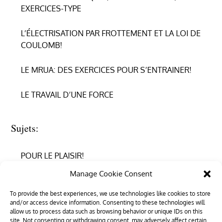
EXERCICES-TYPE
L’ÉLECTRISATION PAR FROTTEMENT ET LA LOI DE
COULOMB!
LE MRUA: DES EXERCICES POUR S’ENTRAINER!
LE TRAVAIL D’UNE FORCE
Sujets:
POUR LE PLAISIR!
Manage Cookie Consent
REPRENDRE CONFIANCE
To provide the best experiences, we use technologies like cookies to store
and/or access device information. Consenting to these technologies will
RÉUSSIR EN PHYSIQUE
allow us to process data such as browsing behavior or unique IDs on this
site. Not consenting or withdrawing consent, may adversely affect certain