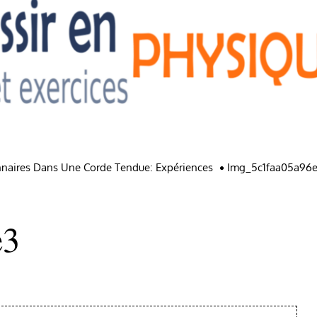
nnaires Dans Une Corde Tendue: Expériences
Img_5c1faa05a96
e3