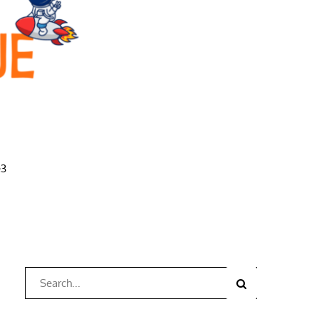
e3
Search
Search
for: