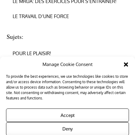
LE MRUA: DES EXERCICES POUR S’ENTRAINER!
LE TRAVAIL D’UNE FORCE
Sujets:
POUR LE PLAISIR!
Manage Cookie Consent
REPRENDRE CONFIANCE
To provide the best experiences, we use technologies like cookies to store
and/or access device information. Consenting to these technologies will
RÉUSSIR EN PHYSIQUE
allow us to process data such as browsing behavior or unique IDs on this
site. Not consenting or withdrawing consent, may adversely affect certain
RÉUSSIR SON ENTRÉE DANS LE SUPÉRIEUR
features and functions.
Accept
Deny