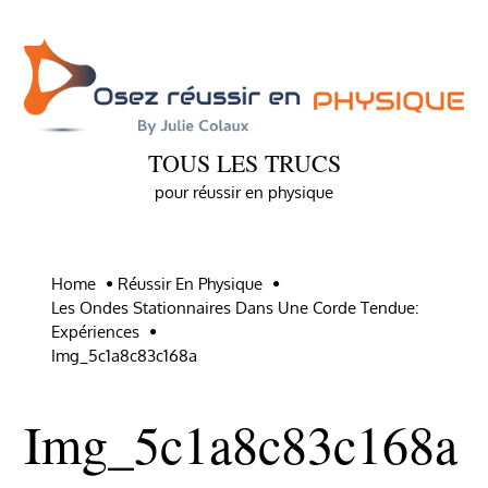
Skip
to
content
TOUS LES TRUCS
pour réussir en physique
Home
Réussir En Physique
Les Ondes Stationnaires Dans Une Corde Tendue:
Expériences
Img_5c1a8c83c168a
Img_5c1a8c83c168a