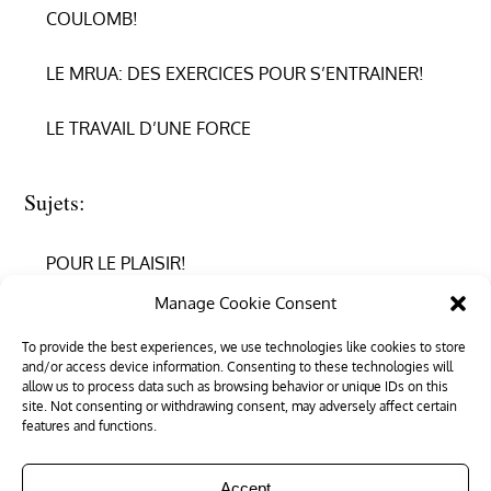
COULOMB!
LE MRUA: DES EXERCICES POUR S’ENTRAINER!
LE TRAVAIL D’UNE FORCE
Sujets:
POUR LE PLAISIR!
Manage Cookie Consent
REPRENDRE CONFIANCE
To provide the best experiences, we use technologies like cookies to store
and/or access device information. Consenting to these technologies will
RÉUSSIR EN PHYSIQUE
allow us to process data such as browsing behavior or unique IDs on this
site. Not consenting or withdrawing consent, may adversely affect certain
RÉUSSIR SON ENTRÉE DANS LE SUPÉRIEUR
features and functions.
Accept