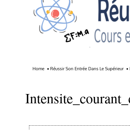
Home
Réussir Son Entrée Dans Le Supérieur
Intensite_courant