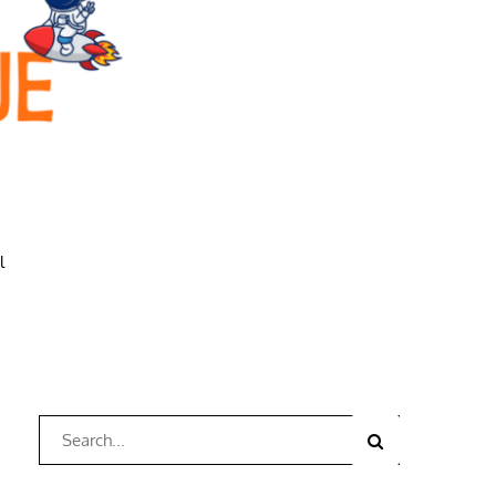
l
Search
Search
for: