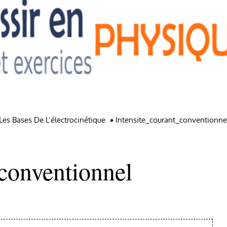
Les Bases De L’électrocinétique
Intensite_courant_conventionne
_conventionnel