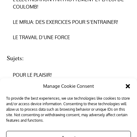
COULOMB!
LE MRUA: DES EXERCICES POUR S’ENTRAINER!
LE TRAVAIL D’UNE FORCE
Sujets:
POUR LE PLAISIR!
Manage Cookie Consent
REPRENDRE CONFIANCE
To provide the best experiences, we use technologies like cookies to store
and/or access device information. Consenting to these technologies will
RÉUSSIR EN PHYSIQUE
allow us to process data such as browsing behavior or unique IDs on this
site. Not consenting or withdrawing consent, may adversely affect certain
RÉUSSIR SON ENTRÉE DANS LE SUPÉRIEUR
features and functions.