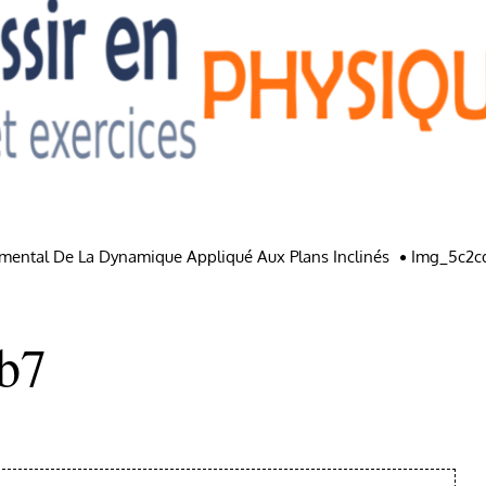
amental De La Dynamique Appliqué Aux Plans Inclinés
Img_5c2c
b7