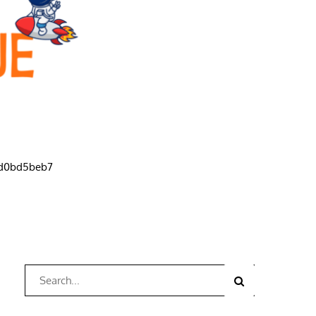
d0bd5beb7
Search
Search
for: