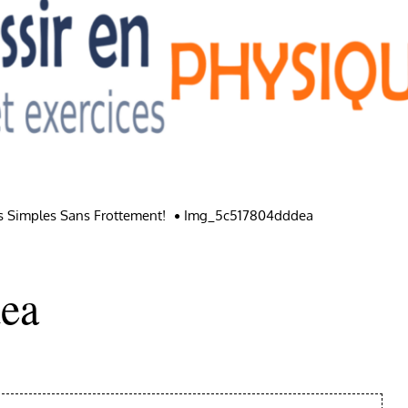
s Simples Sans Frottement!
Img_5c517804dddea
ea