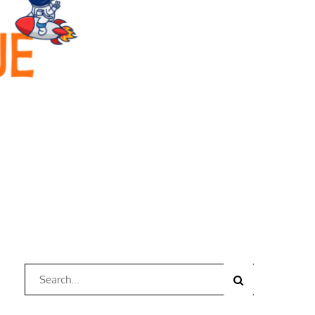
Search
Search
for: