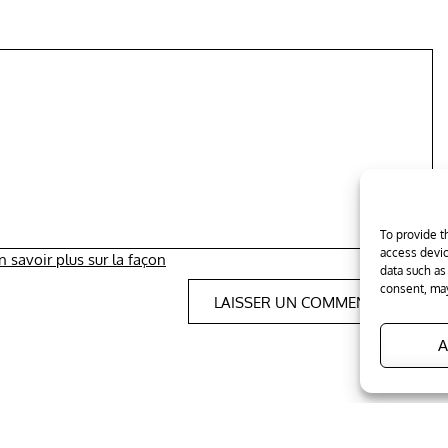
To provide t
access devic
n savoir plus sur la façon
data such as
consent, may
A
ht © 2026
Tous les trucs
. All Rights Reserved
|
Edumag by
Them