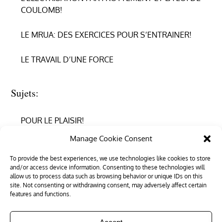
COULOMB!
LE MRUA: DES EXERCICES POUR S’ENTRAINER!
LE TRAVAIL D’UNE FORCE
Sujets:
POUR LE PLAISIR!
Manage Cookie Consent
REPRENDRE CONFIANCE
To provide the best experiences, we use technologies like cookies to store
and/or access device information. Consenting to these technologies will
RÉUSSIR EN PHYSIQUE
allow us to process data such as browsing behavior or unique IDs on this
site. Not consenting or withdrawing consent, may adversely affect certain
RÉUSSIR SON ENTRÉE DANS LE SUPÉRIEUR
features and functions.