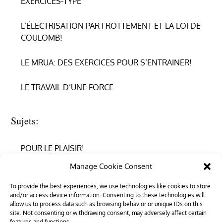
EXERCICES-TYPE
L’ÉLECTRISATION PAR FROTTEMENT ET LA LOI DE
COULOMB!
LE MRUA: DES EXERCICES POUR S’ENTRAINER!
LE TRAVAIL D’UNE FORCE
Sujets:
POUR LE PLAISIR!
Manage Cookie Consent
REPRENDRE CONFIANCE
To provide the best experiences, we use technologies like cookies to store
and/or access device information. Consenting to these technologies will
RÉUSSIR EN PHYSIQUE
allow us to process data such as browsing behavior or unique IDs on this
site. Not consenting or withdrawing consent, may adversely affect certain
features and functions.