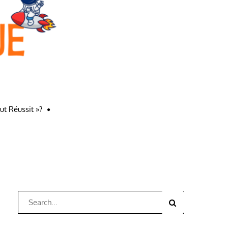
ut Réussit »?
Search
Search
for: