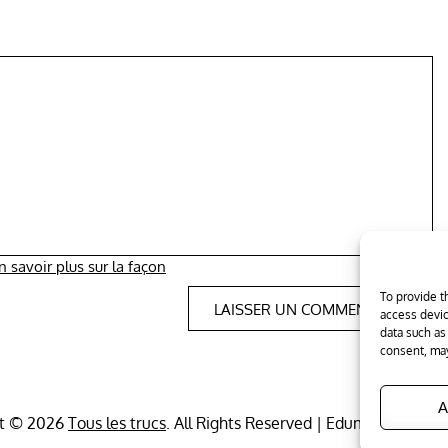
n savoir plus sur la façon
To provide t
access devic
data such as
consent, may
A
ht © 2026
Tous les trucs
. All Rights Reserved
|
Edumag by
Them