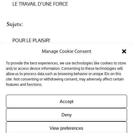
LE TRAVAIL D’UNE FORCE
Sujets:
POUR LE PLAISIR!
Manage Cookie Consent
REPRENDRE CONFIANCE
To provide the best experiences, we use technologies like cookies to store
and/or access device information. Consenting to these technologies will
RÉUSSIR EN PHYSIQUE
allow us to process data such as browsing behavior or unique IDs on this
site. Not consenting or withdrawing consent, may adversely affect certain
RÉUSSIR SON ENTRÉE DANS LE SUPÉRIEUR
features and functions.
Accept
Deny
Copyright © 2026
Tous les trucs
. All Rights Reserved
|
View preferences
Edumag by
Theme Palace