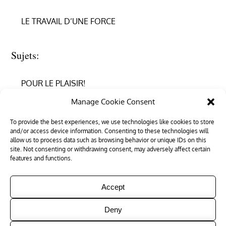
LE TRAVAIL D’UNE FORCE
Sujets:
POUR LE PLAISIR!
Manage Cookie Consent
REPRENDRE CONFIANCE
To provide the best experiences, we use technologies like cookies to store
and/or access device information. Consenting to these technologies will
RÉUSSIR EN PHYSIQUE
allow us to process data such as browsing behavior or unique IDs on this
site. Not consenting or withdrawing consent, may adversely affect certain
RÉUSSIR SON ENTRÉE DANS LE SUPÉRIEUR
features and functions.
Accept
Deny
Copyright © 2026
Tous les trucs
. All Rights Reserved
|