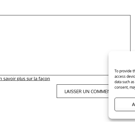
To provide t
access devic
n savoir plus sur la façon
data such as
consent, may
A
ht © 2026
Tous les trucs
. All Rights Reserved
|
Edumag by
Them