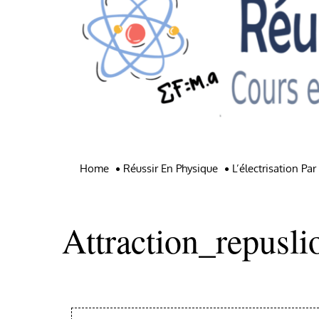
Home
Réussir En Physique
L’électrisation Pa
Attraction_repusli