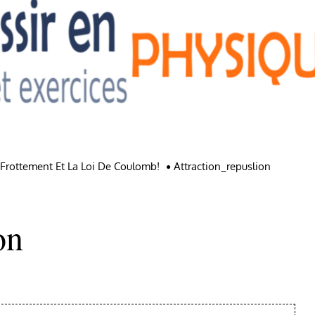
r Frottement Et La Loi De Coulomb!
Attraction_repuslion
on