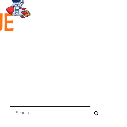
Search
Search
for: