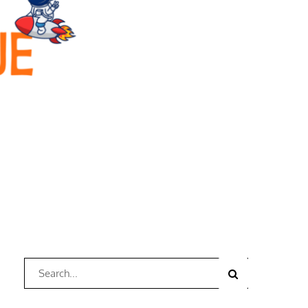
Search
Search
for: