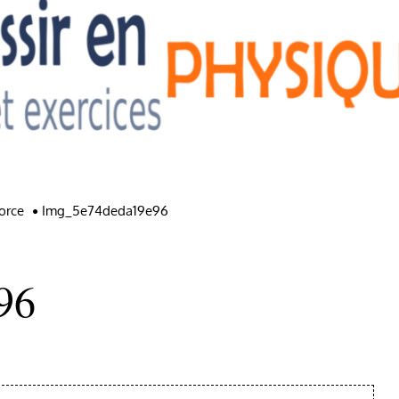
orce
Img_5e74deda19e96
96