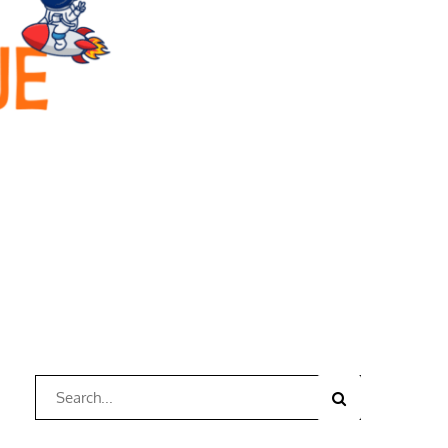
Search
Search
for: