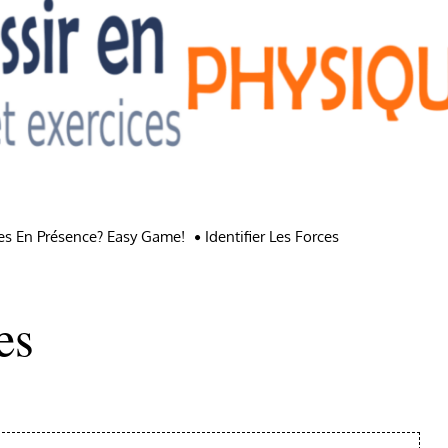
rces En Présence? Easy Game!
Identifier Les Forces
es