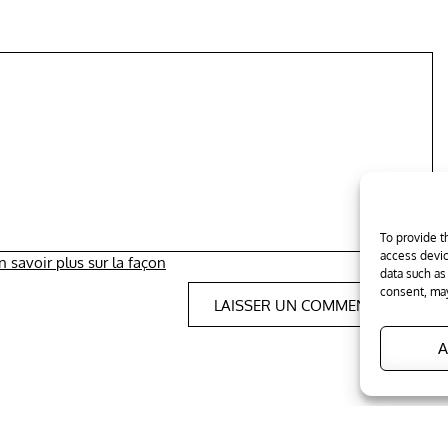
To provide t
access devic
n savoir plus sur la façon
data such as
consent, may
A
ht © 2026
Tous les trucs
. All Rights Reserved
|
Edumag by
Them