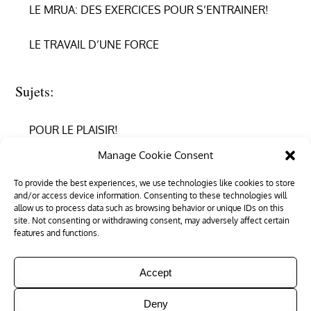
LE MRUA: DES EXERCICES POUR S’ENTRAINER!
LE TRAVAIL D’UNE FORCE
Sujets:
POUR LE PLAISIR!
Manage Cookie Consent
REPRENDRE CONFIANCE
To provide the best experiences, we use technologies like cookies to store
and/or access device information. Consenting to these technologies will
RÉUSSIR EN PHYSIQUE
allow us to process data such as browsing behavior or unique IDs on this
site. Not consenting or withdrawing consent, may adversely affect certain
RÉUSSIR SON ENTRÉE DANS LE SUPÉRIEUR
features and functions.
Accept
Deny