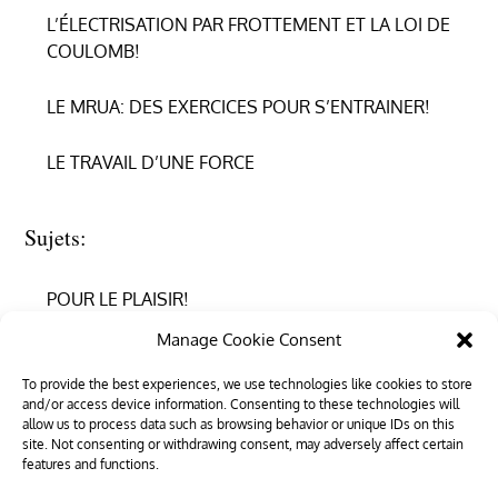
L’ÉLECTRISATION PAR FROTTEMENT ET LA LOI DE
COULOMB!
LE MRUA: DES EXERCICES POUR S’ENTRAINER!
LE TRAVAIL D’UNE FORCE
Sujets:
POUR LE PLAISIR!
Manage Cookie Consent
REPRENDRE CONFIANCE
To provide the best experiences, we use technologies like cookies to store
and/or access device information. Consenting to these technologies will
RÉUSSIR EN PHYSIQUE
allow us to process data such as browsing behavior or unique IDs on this
site. Not consenting or withdrawing consent, may adversely affect certain
RÉUSSIR SON ENTRÉE DANS LE SUPÉRIEUR
features and functions.