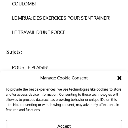
COULOMB!
LE MRUA: DES EXERCICES POUR S’ENTRAINER!
LE TRAVAIL D’UNE FORCE
Sujets:
POUR LE PLAISIR!
Manage Cookie Consent
REPRENDRE CONFIANCE
To provide the best experiences, we use technologies like cookies to store
and/or access device information. Consenting to these technologies will
RÉUSSIR EN PHYSIQUE
allow us to process data such as browsing behavior or unique IDs on this
site. Not consenting or withdrawing consent, may adversely affect certain
RÉUSSIR SON ENTRÉE DANS LE SUPÉRIEUR
features and functions.
Accept